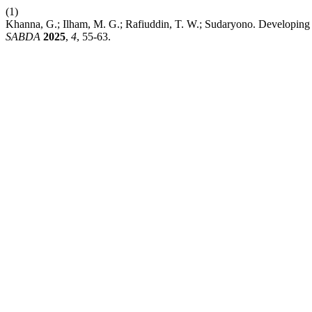
(1)
Khanna, G.; Ilham, M. G.; Rafiuddin, T. W.; Sudaryono. Developing
SABDA
2025
,
4
, 55-63.