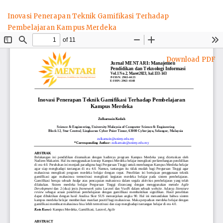
Return
Inovasi Penerapan Teknik Gamifikasi Terhadap
to
Pembelajaran Kampus Merdeka
Article
Details
Download
Download PDF