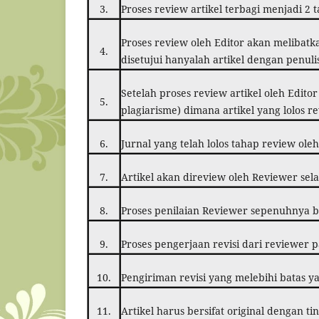
3.
Proses review artikel terbagi menjadi 2 
Proses review oleh Editor akan melibatk
4.
disetujui hanyalah artikel dengan penul
Setelah proses review artikel oleh Edito
5.
plagiarisme) dimana artikel yang lolos r
6.
Jurnal yang telah lolos tahap review ole
7.
Artikel akan direview oleh Reviewer sel
8.
Proses penilaian Reviewer sepenuhnya b
9.
Proses pengerjaan revisi dari reviewer p
10.
Pengiriman revisi yang melebihi batas ya
11.
Artikel harus bersifat original dengan ti