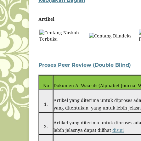
Kebijakan Bagian
Artikel
Naskah
Diindeks
Terbuka
Proses Peer Review (Double Blind)
No
Dokumen Al-Waarits (Alphabet Journal W
Artikel yang diterima untuk diproses ad
1.
yang ditentukan yang untuk lebih jelasn
Artikel yang diterima untuk diproses ada
2.
lebih jelasnya dapat dilihat
disini