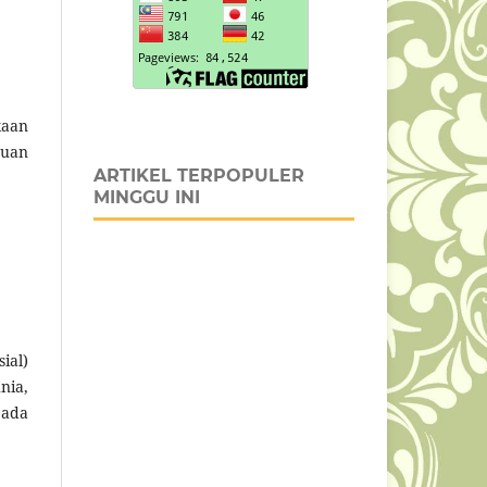
kaan
juan
ARTIKEL TERPOPULER
MINGGU INI
ial)
nia,
 ada