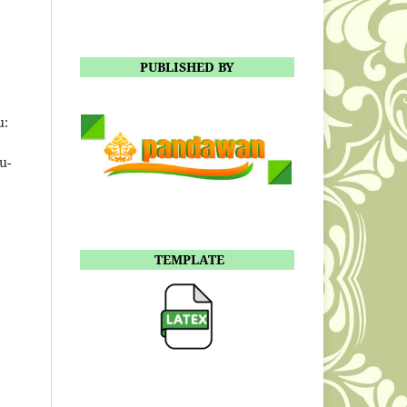
PUBLISHED BY
u:
u-
TEMPLATE