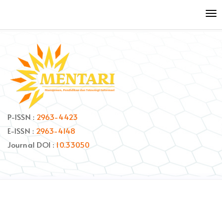
Quick
To
jump
nav
to
page
content
Main
Navigation
Main
Content
Sidebar
P-ISSN :
2963-4423
E-ISSN :
2963-4148
Journal DOI :
10.33050