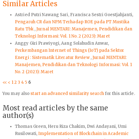
Similar Articles
Astried Putri Nawang Sari, Francisca Sestri Goestjahjanti,
Pengaruh CR dan NPM Terhadap ROE pada PT Mustika
Ratu Tbk
,
Jurnal MENTARI: Manajemen, Pendidikan dan
Teknologi Informasi: Vol. 1 No. 2 (2023): Maret
Anggy Giri Prawiyogi, Aang Solahudin Anwar,
Perkembangan Internet of Things (IoT) pada Sektor
Energi : Sistematik Literatur Review
,
Jurnal MENTARI:
Manajemen, Pendidikan dan Teknologi Informasi: Vol. 1
No. 2 (2023): Maret
<<
<
1
2
3
4
5
6
You may also
start an advanced similarity search
for this article.
Most read articles by the same
author(s)
Thomas Green, Heru Riza Chakim, Dwi Andayani, Umi
Rusilowati,
Implementation of Blockchain in Academic