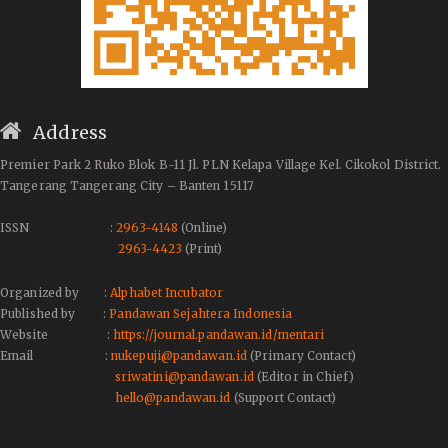
Address
Premier Park 2 Ruko Blok B-11 Jl. PLN Kelapa Village Kel. Cikokol District.
Tangerang Tangerang City – Banten 15117
ISSN :
2963-4148
(Online)
2963-4423
(Print)
Organized by :
Alphabet Incubator
Published by :
Pandawan Sejahtera Indonesia
Website :
https://journal.pandawan.id/mentari
Email :
nukepuji@pandawan.id
(Primary Contact)
sriwatini@pandawan.id
(Editor in Chief)
hello@pandawan.id
(Support Contact)