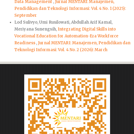
Data Management
,
Jurnal MENTARI: Manajemen,
Pendidikan dan Teknologi Informasi: Vol. 4 No. 1 (2025):
September
Lod Sulivyo, Umi Rusilowati, Abdullah Arif Kamal,
Meriyana Sunengsih,
Integrating Digital Skills into
Vocational Education for Automation-Era Workforce
Readiness
,
Jurnal MENTARI: Manajemen, Pendidikan dan
Teknologi Informasi: Vol. 4 No. 2 (2026): March