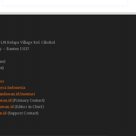
PLN Kelapa Village Kel. Cikokol
y – Banten 15117
ne)
nt)
tor
era Indonesia
.pandawan.id/mentari
wan.id
(Primary Contact)
awan.id
(Editor in Chief)
n.id
(Support Contact)