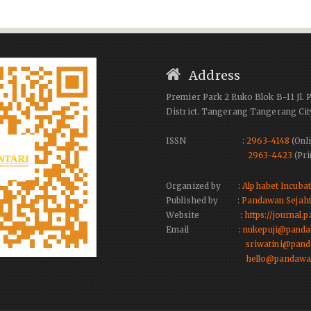
Address
Premier Park 2 Ruko Blok B-11 Jl. 
District. Tangerang Tangerang Cit
ISSN :
2963-4148
(Onli
2963-4423
(Pri
Organized by :
Alphabet Incuba
Published by :
Pandawan Sejaht
Website :
https://journal
Email :
nukepuji@panda
sriwatini@pand
hello@pandawa