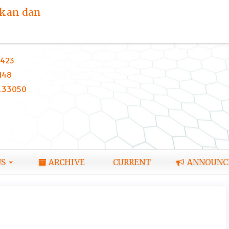
ikan dan
423
148
0.33050
US
ARCHIVE
CURRENT
ANNOUNC