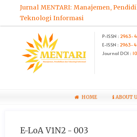
Quick
Jurnal MENTARI: Manajemen, Pendid
jump
Teknologi Informasi
to
page
content
P-ISSN :
2963-4
Main
E-ISSN :
2963-4
Navigation
Main
Journal DOI :
1
Content
Sidebar
HOME
ABOUT 
E-LoA V1N2 - 003