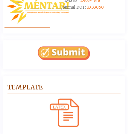
E-ISSN :
2963-4148
Journal DOI :
10.33050
TEMPLATE