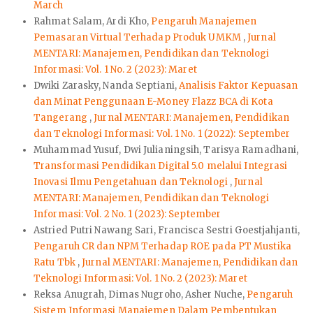
March
Rahmat Salam, Ardi Kho,
Pengaruh Manajemen
Pemasaran Virtual Terhadap Produk UMKM
,
Jurnal
MENTARI: Manajemen, Pendidikan dan Teknologi
Informasi: Vol. 1 No. 2 (2023): Maret
Dwiki Zarasky, Nanda Septiani,
Analisis Faktor Kepuasan
dan Minat Penggunaan E-Money Flazz BCA di Kota
Tangerang
,
Jurnal MENTARI: Manajemen, Pendidikan
dan Teknologi Informasi: Vol. 1 No. 1 (2022): September
Muhammad Yusuf, Dwi Julianingsih, Tarisya Ramadhani,
Transformasi Pendidikan Digital 5.0 melalui Integrasi
Inovasi Ilmu Pengetahuan dan Teknologi
,
Jurnal
MENTARI: Manajemen, Pendidikan dan Teknologi
Informasi: Vol. 2 No. 1 (2023): September
Astried Putri Nawang Sari, Francisca Sestri Goestjahjanti,
Pengaruh CR dan NPM Terhadap ROE pada PT Mustika
Ratu Tbk
,
Jurnal MENTARI: Manajemen, Pendidikan dan
Teknologi Informasi: Vol. 1 No. 2 (2023): Maret
Reksa Anugrah, Dimas Nugroho, Asher Nuche,
Pengaruh
Sistem Informasi Manajemen Dalam Pembentukan