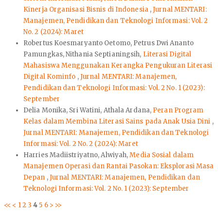
Kinerja Organisasi Bisnis di Indonesia
,
Jurnal MENTARI:
Manajemen, Pendidikan dan Teknologi Informasi: Vol. 2
No. 2 (2024): Maret
Robertus Koesmaryanto Oetomo, Petrus Dwi Ananto
Pamungkas, Nithania Septianingsih,
Literasi Digital
Mahasiswa Menggunakan Kerangka Pengukuran Literasi
Digital Kominfo
,
Jurnal MENTARI: Manajemen,
Pendidikan dan Teknologi Informasi: Vol. 2 No. 1 (2023):
September
Delia Monika, Sri Watini, Athala Ardana,
Peran Program
Kelas dalam Membina Literasi Sains pada Anak Usia Dini
,
Jurnal MENTARI: Manajemen, Pendidikan dan Teknologi
Informasi: Vol. 2 No. 2 (2024): Maret
Harries Madiistriyatno, Alwiyah,
Media Sosial dalam
Manajemen Operasi dan Rantai Pasokan: Eksplorasi Masa
Depan
,
Jurnal MENTARI: Manajemen, Pendidikan dan
Teknologi Informasi: Vol. 2 No. 1 (2023): September
<<
<
1
2
3
4
5
6
>
>>