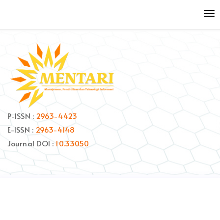
Quick
To
jump
nav
to
page
content
Main
Navigation
Main
Content
Sidebar
P-ISSN :
2963-4423
E-ISSN :
2963-4148
Journal DOI :
10.33050