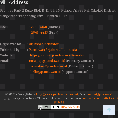
Address
Premier Park 2 Ruko Blok B-11 Jl. PLN Kelapa Village Kel. Cikokol District.
Tangerang Tangerang City – Banten 15117
ISSN :
2963-4148
(Online)
2963-4423
(Print)
Organized by :
Alphabet Incubator
Published by :
Pandawan Sejahtera Indonesia
Website :
https://journal.pandawan.id/mentari
Email :
nukepuji@pandawan.id
(Primary Contact)
sriwatini@pandawan.id
(Editor in Chief)
hello@pandawan.id
(Support Contact)
© 2022 Site Owner, Website:
https://journal.pandawan.id/mentari
, Email:
mentari@pandawan.id
ll copyrights are protected by law. This work is licensed under the license
Creative Commons Attribution 4
(CC BY 4.0)
View My Stats