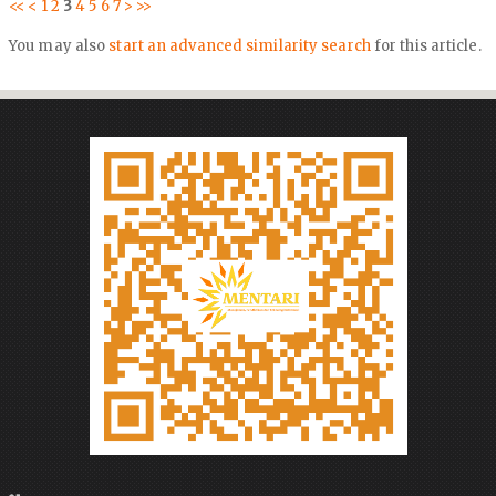
<<
<
1
2
3
4
5
6
7
>
>>
You may also
start an advanced similarity search
for this article.