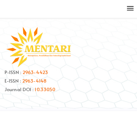
Quick
To
jump
nav
to
page
content
Main
Navigation
Main
Content
Sidebar
P-ISSN :
2963-4423
E-ISSN :
2963-4148
Journal DOI :
10.33050