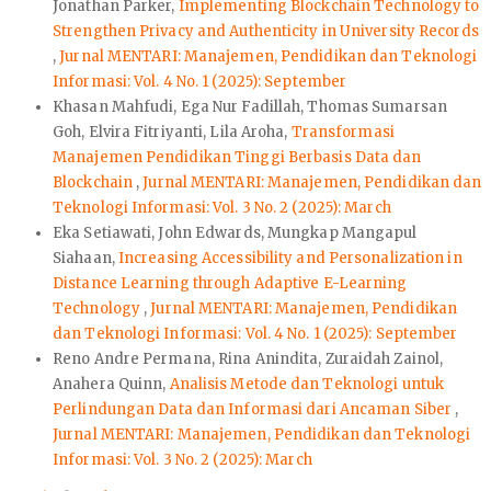
Jonathan Parker,
Implementing Blockchain Technology to
Strengthen Privacy and Authenticity in University Records
,
Jurnal MENTARI: Manajemen, Pendidikan dan Teknologi
Informasi: Vol. 4 No. 1 (2025): September
Khasan Mahfudi, Ega Nur Fadillah, Thomas Sumarsan
Goh, Elvira Fitriyanti, Lila Aroha,
Transformasi
Manajemen Pendidikan Tinggi Berbasis Data dan
Blockchain
,
Jurnal MENTARI: Manajemen, Pendidikan dan
Teknologi Informasi: Vol. 3 No. 2 (2025): March
Eka Setiawati, John Edwards, Mungkap Mangapul
Siahaan,
Increasing Accessibility and Personalization in
Distance Learning through Adaptive E-Learning
Technology
,
Jurnal MENTARI: Manajemen, Pendidikan
dan Teknologi Informasi: Vol. 4 No. 1 (2025): September
Reno Andre Permana, Rina Anindita, Zuraidah Zainol,
Anahera Quinn,
Analisis Metode dan Teknologi untuk
Perlindungan Data dan Informasi dari Ancaman Siber
,
Jurnal MENTARI: Manajemen, Pendidikan dan Teknologi
Informasi: Vol. 3 No. 2 (2025): March