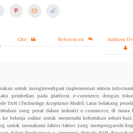
Cite
References
Authors Det
lakukan untuk menginvestigasi implementasi sistem informas
laku pembelian pada platform
e-commerce
, dengan foku
de TAM (
Technology Acceptance Model
). Latar belakang peneli
umbuhan yang pesat dalam industri e-commerce, di mana 
 ke belanja online untuk memenuhi kebutuhan sehari-hari
ting untuk memahami faktor-faktor yang mempengaruhi ke
ggan dalam lingkungan
e-commerce
. Metode TAM digunakan