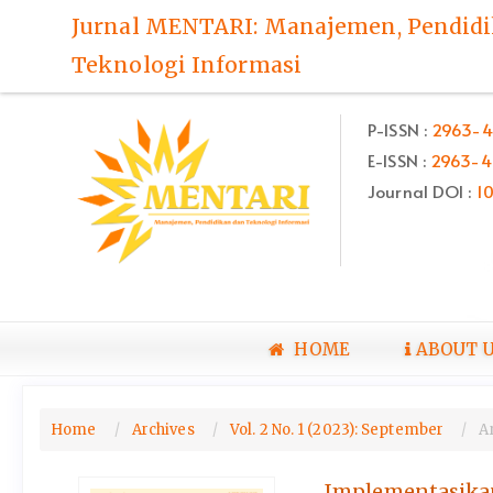
Quick
Jurnal MENTARI: Manajemen, Pendid
jump
Teknologi Informasi
to
page
content
P-ISSN :
2963-4
Main
E-ISSN :
2963-4
Navigation
Main
Journal DOI :
1
Content
Sidebar
HOME
ABOUT 
Home
Archives
Vol. 2 No. 1 (2023): September
Ar
Implementasika