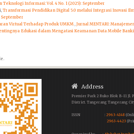
eknologi Informasi: Vol. 4 No. 1 (2025): September
i,
Transformasi Pendidikan Digital 5.0 melalui Integrasi Inovasi 
): September
ran Virtual Terhadap Produk UMKM
,
Jurnal MENTARI: Manajemen, 
entingnya Edukasi dalam Mengatasi Keamanan Data Mobile Banki
le.
Address
Premier Park 2 Ruko Blok B-11 Jl. 
District. Tangerang Tangerang Cit
ISSN :
2963-4148
(Onli
2963-4423
(Pri