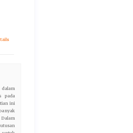
ails
i dalam
s pada
tian ini
banyak
. Dalam
putusan
 untuk