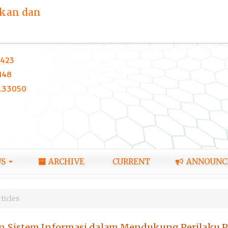
ikan dan
423
148
0.33050
US
ARCHIVE
CURRENT
ANNOUNC
ticles
n Sistem Informasi dalam Mendukung Perilaku 