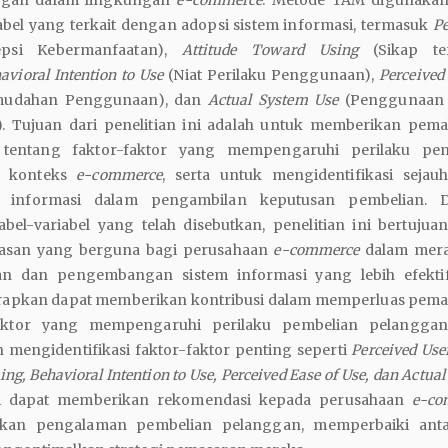
abel yang terkait dengan adopsi sistem informasi, termasuk
Pe
psi Kebermanfaatan),
Attitude Toward Using
(Sikap te
avioral Intention to Use
(Niat Perilaku Penggunaan),
Perceived
mudahan Penggunaan), dan
Actual System Use
(Penggunaan 
. Tujuan dari penelitian ini adalah untuk memberikan pe
 tentang faktor-faktor yang mempengaruhi perilaku pem
m konteks
e-commerce
, serta untuk mengidentifikasi seja
m informasi dalam pengambilan keputusan pembelian. 
abel-variabel yang telah disebutkan, penelitian ini bertujua
san yang berguna bagi perusahaan
e-commerce
dalam mer
an dan pengembangan sistem informasi yang lebih efektif
iharapkan dapat memberikan kontribusi dalam memperluas pe
faktor yang mempengaruhi perilaku pembelian pelangg
 mengidentifikasi faktor-faktor penting seperti
Perceived Use
ng, Behavioral Intention to Use, Perceived Ease of Use, dan Actua
ini dapat memberikan rekomendasi kepada perusahaan
e-co
kan pengalaman pembelian pelanggan, memperbaiki ant