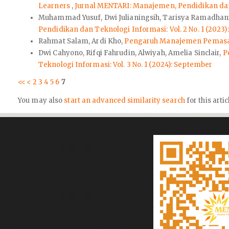
Learners
,
Jurnal MENTARI: Manajemen, Pendidikan dan T
Muhammad Yusuf, Dwi Julianingsih, Tarisya Ramadhan
Pendidikan dan Teknologi Informasi: Vol. 2 No. 1 (2023
Rahmat Salam, Ardi Kho,
Pengaruh Manajemen Pemasa
Dwi Cahyono, Rifqi Fahrudin, Alwiyah, Amelia Sinclair,
P
Teknologi Informasi: Vol. 3 No. 1 (2024): September
<<
<
2
3
4
5
6
7
You may also
start an advanced similarity search
for this artic