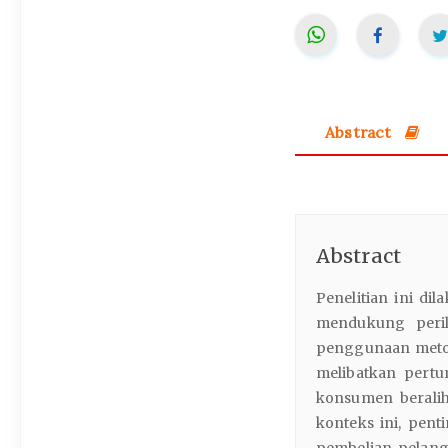
Abstract
Abstract
Penelitian ini di
mendukung peri
penggunaan meto
melibatkan pert
konsumen beralih
konteks ini, pen
pembelian pelan