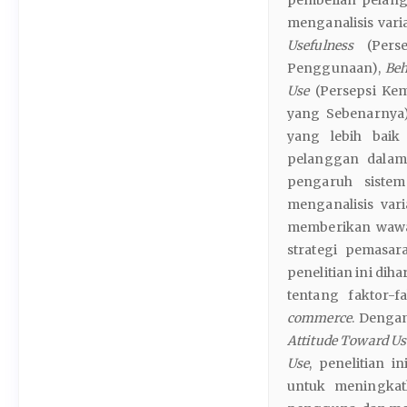
menganalisis vari
Usefulness
(Perse
Penggunaan),
Beh
Use
(Persepsi Ke
yang Sebenarnya)
yang lebih baik
pelanggan dala
pengaruh siste
menganalisis vari
memberikan wawa
strategi pemasar
penelitian ini d
tentang faktor-
commerce
. Dengan
Attitude Toward Usi
Use
, penelitian 
untuk meningkat