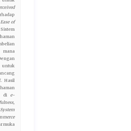
rceived
rhadap
 Ease of
Sistem
mahaman
belian
uh mana
Dengan
n untuk
ancang
. Hasil
mahaman
an di
e-
fulness,
l System
mmerce
armuka