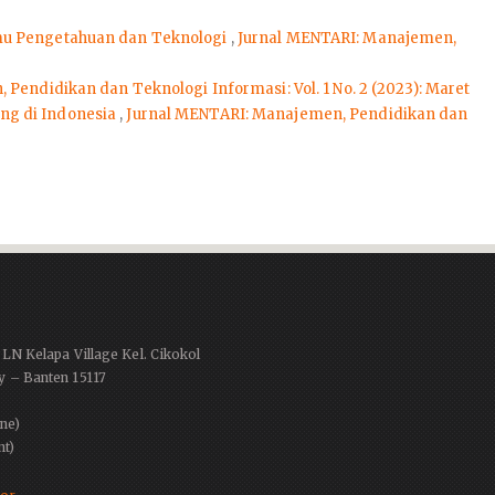
Ilmu Pengetahuan dan Teknologi
,
Jurnal MENTARI: Manajemen,
Pendidikan dan Teknologi Informasi: Vol. 1 No. 2 (2023): Maret
ng di Indonesia
,
Jurnal MENTARI: Manajemen, Pendidikan dan
PLN Kelapa Village Kel. Cikokol
y – Banten 15117
ne)
nt)