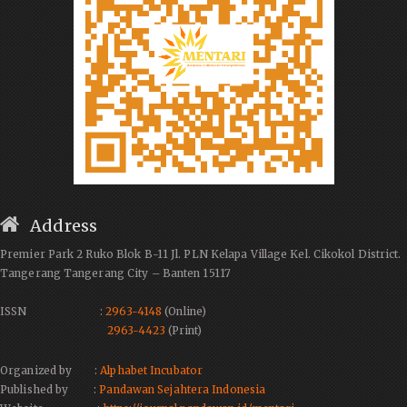
Address
Premier Park 2 Ruko Blok B-11 Jl. PLN Kelapa Village Kel. Cikokol District.
Tangerang Tangerang City – Banten 15117
ISSN :
2963-4148
(Online)
2963-4423
(Print)
Organized by :
Alphabet Incubator
Published by :
Pandawan Sejahtera Indonesia