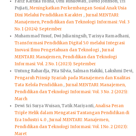
Fariz Kartika Yudha, Umi Rusilowati, David Johnson, Tri
Pujiati,
Meningkatkan Perkembangan Sosial Anak Usia
Dini Melalui Pendidikan Karakter
,
Jurnal MENTARI:
Manajemen, Pendidikan dan Teknologi Informasi: Vol. 3
No. 1 (2024): September
Muhammad Yusuf, Dwi Julianingsih, Tarisya Ramadhani,
Transformasi Pendidikan Digital 5.0 melalui Integrasi
Inovasi Ilmu Pengetahuan dan Teknologi
,
Jurnal
MENTARI: Manajemen, Pendidikan dan Teknologi
Informasi: Vol. 2 No. 1 (2023): September
Untung Rahardja, Pita Silvia, Salman Hakiki, Lakshmi Devi,
Pengaruh Prinsip Syariah pada Manajemen dan Kualitas
Tata Kelola Pendidikan
,
Jurnal MENTARI: Manajemen,
Pendidikan dan Teknologi Informasi: Vol. 3 No. 2 (2025):
March
Dewi Sri Surya Wuisan, Tatik Mariyanti,
Analisa Peran
Triple Helik dalam Mengatasi Tantangan Pendidikan di
Era Industri 4.0
,
Jurnal MENTARI: Manajemen,
Pendidikan dan Teknologi Informasi: Vol. 1 No. 2 (2023):
Maret