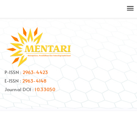
Quick
To
jump
nav
to
page
content
Main
Navigation
Main
Content
Sidebar
P-ISSN :
2963-4423
E-ISSN :
2963-4148
Journal DOI :
10.33050