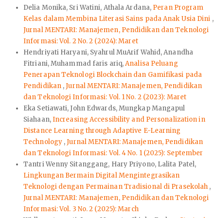
Delia Monika, Sri Watini, Athala Ardana,
Peran Program
Kelas dalam Membina Literasi Sains pada Anak Usia Dini
,
Jurnal MENTARI: Manajemen, Pendidikan dan Teknologi
Informasi: Vol. 2 No. 2 (2024): Maret
Hendriyati Haryani, Syahrul MuArif Wahid, Anandha
Fitriani, Muhammad faris ariq,
Analisa Peluang
Penerapan Teknologi Blockchain dan Gamifikasi pada
Pendidikan
,
Jurnal MENTARI: Manajemen, Pendidikan
dan Teknologi Informasi: Vol. 1 No. 2 (2023): Maret
Eka Setiawati, John Edwards, Mungkap Mangapul
Siahaan,
Increasing Accessibility and Personalization in
Distance Learning through Adaptive E-Learning
Technology
,
Jurnal MENTARI: Manajemen, Pendidikan
dan Teknologi Informasi: Vol. 4 No. 1 (2025): September
Tantri Wenny Sitanggang, Hary Priyono, Lalita Patel,
Lingkungan Bermain Digital Mengintegrasikan
Teknologi dengan Permainan Tradisional di Prasekolah
,
Jurnal MENTARI: Manajemen, Pendidikan dan Teknologi
Informasi: Vol. 3 No. 2 (2025): March