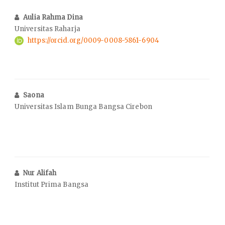
Aulia Rahma Dina
Universitas Raharja
https://orcid.org/0009-0008-5861-6904
Saona
Universitas Islam Bunga Bangsa Cirebon
Nur Alifah
Institut Prima Bangsa