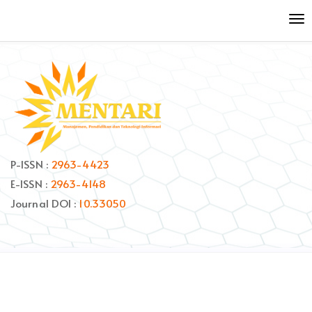
Quick
To
jump
nav
to
page
content
Main
Navigation
Main
Content
Sidebar
P-ISSN :
2963-4423
E-ISSN :
2963-4148
Journal DOI :
10.33050