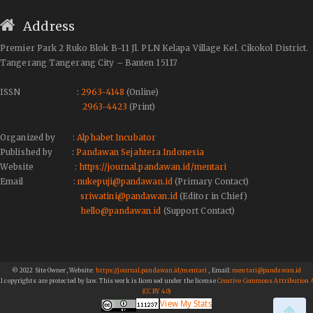
Address
Premier Park 2 Ruko Blok B-11 Jl. PLN Kelapa Village Kel. Cikokol District.
Tangerang Tangerang City – Banten 15117
ISSN :
2963-4148
(Online)
2963-4423
(Print)
Organized by :
Alphabet Incubator
Published by :
Pandawan Sejahtera Indonesia
Website :
https://journal.pandawan.id/mentari
Email :
nukepuji@pandawan.id
(Primary Contact)
sriwatini@pandawan.id
(Editor in Chief)
hello@pandawan.id
(Support Contact)
© 2022 Site Owner, Website:
https://journal.pandawan.id/mentari
, Email:
mentari@pandawan.id
ll copyrights are protected by law. This work is licensed under the license
Creative Commons Attribution 4
(CC BY 4.0)
View My Stats