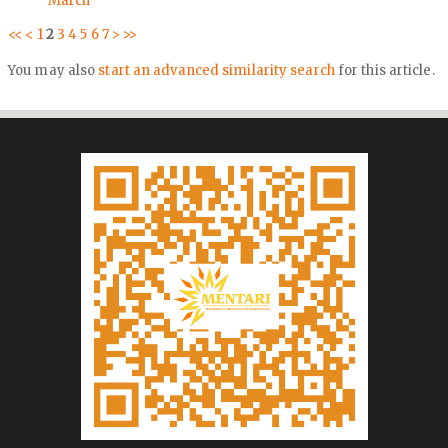
March
<<
<
1
2
3
4
5
6
7
>
>>
You may also
start an advanced similarity search
for this article.