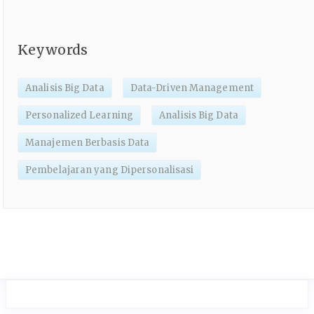
Keywords
Analisis Big Data
Data-Driven Management
Personalized Learning
Analisis Big Data
Manajemen Berbasis Data
Pembelajaran yang Dipersonalisasi