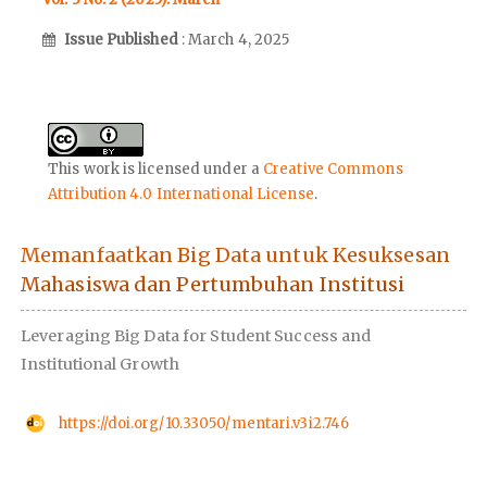
Issue Published
: March 4, 2025
This work is licensed under a
Creative Commons
Attribution 4.0 International License
.
Memanfaatkan Big Data untuk Kesuksesan
Mahasiswa dan Pertumbuhan Institusi
Leveraging Big Data for Student Success and
Institutional Growth
https://doi.org/10.33050/mentari.v3i2.746