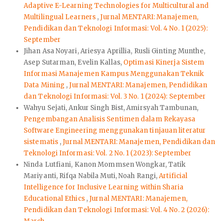
Adaptive E-Learning Technologies for Multicultural and
Multilingual Learners
,
Jurnal MENTARI: Manajemen,
Pendidikan dan Teknologi Informasi: Vol. 4 No. 1 (2025):
September
Jihan Asa Noyari, Ariesya Aprillia, Rusli Ginting Munthe,
Asep Sutarman, Evelin Kallas,
Optimasi Kinerja Sistem
Informasi Manajemen Kampus Menggunakan Teknik
Data Mining
,
Jurnal MENTARI: Manajemen, Pendidikan
dan Teknologi Informasi: Vol. 3 No. 1 (2024): September
Wahyu Sejati, Ankur Singh Bist, Amirsyah Tambunan,
Pengembangan Analisis Sentimen dalam Rekayasa
Software Engineering menggunakan tinjauan literatur
sistematis
,
Jurnal MENTARI: Manajemen, Pendidikan dan
Teknologi Informasi: Vol. 2 No. 1 (2023): September
Ninda Lutfiani, Kanon Mommsen Wongkar, Tatik
Mariyanti, Rifqa Nabila Muti, Noah Rangi,
Artificial
Intelligence for Inclusive Learning within Sharia
Educational Ethics
,
Jurnal MENTARI: Manajemen,
Pendidikan dan Teknologi Informasi: Vol. 4 No. 2 (2026):