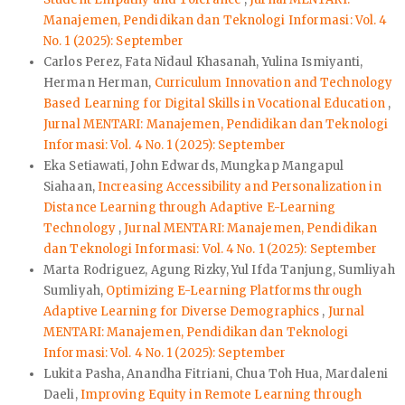
Manajemen, Pendidikan dan Teknologi Informasi: Vol. 4
No. 1 (2025): September
Carlos Perez, Fata Nidaul Khasanah, Yulina Ismiyanti,
Herman Herman,
Curriculum Innovation and Technology
Based Learning for Digital Skills in Vocational Education
,
Jurnal MENTARI: Manajemen, Pendidikan dan Teknologi
Informasi: Vol. 4 No. 1 (2025): September
Eka Setiawati, John Edwards, Mungkap Mangapul
Siahaan,
Increasing Accessibility and Personalization in
Distance Learning through Adaptive E-Learning
Technology
,
Jurnal MENTARI: Manajemen, Pendidikan
dan Teknologi Informasi: Vol. 4 No. 1 (2025): September
Marta Rodriguez, Agung Rizky, Yul Ifda Tanjung, Sumliyah
Sumliyah,
Optimizing E-Learning Platforms through
Adaptive Learning for Diverse Demographics
,
Jurnal
MENTARI: Manajemen, Pendidikan dan Teknologi
Informasi: Vol. 4 No. 1 (2025): September
Lukita Pasha, Anandha Fitriani, Chua Toh Hua, Mardaleni
Daeli,
Improving Equity in Remote Learning through